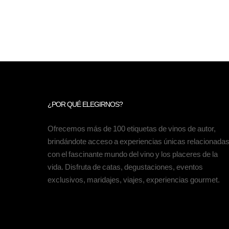
¿POR QUÉ ELEGIRNOS?
Ofrecemos más de 100 etiquetas de vinos de autor,
brindándote acceso a experiencias únicas relacionada
con el fascinante mundo del vino y los placeres de la
vida. Disfruta de catas, degustaciones, eventos
exclusivos, maridajes, viajes, experiencias gourmet.