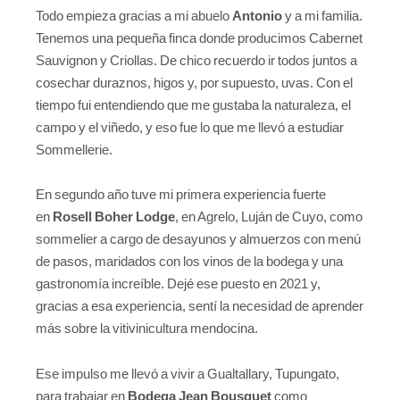
Todo empieza gracias a mi abuelo
Antonio
y a mi familia.
Tenemos una pequeña finca donde producimos Cabernet
Sauvignon y Criollas. De chico recuerdo ir todos juntos a
cosechar duraznos, higos y, por supuesto, uvas. Con el
tiempo fui entendiendo que me gustaba la naturaleza, el
campo y el viñedo, y eso fue lo que me llevó a estudiar
Sommellerie.
En segundo año tuve mi primera experiencia fuerte
en
Rosell Boher Lodge
, en Agrelo, Luján de Cuyo, como
sommelier a cargo de desayunos y almuerzos con menú
de pasos, maridados con los vinos de la bodega y una
gastronomía increíble. Dejé ese puesto en 2021 y,
gracias a esa experiencia, sentí la necesidad de aprender
más sobre la vitivinicultura mendocina.
Ese impulso me llevó a vivir a Gualtallary, Tupungato,
para trabajar en
Bodega Jean Bousquet
como