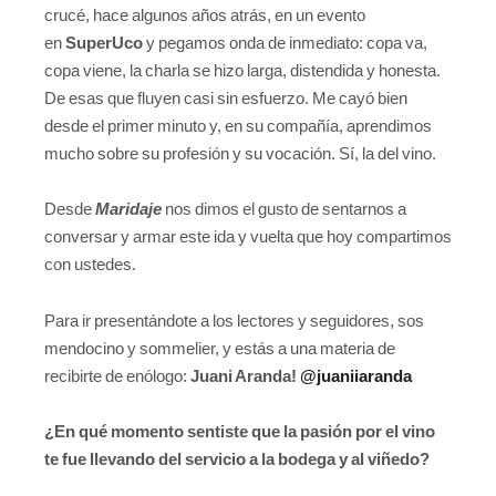
crucé, hace algunos años atrás, en un evento
en
SuperUco
y pegamos onda de inmediato: copa va,
copa viene, la charla se hizo larga, distendida y honesta.
De esas que fluyen casi sin esfuerzo. Me cayó bien
desde el primer minuto y, en su compañía, aprendimos
mucho sobre su profesión y su vocación. Sí, la del vino.
Desde
Maridaje
nos dimos el gusto de sentarnos a
conversar y armar este ida y vuelta que hoy compartimos
con ustedes.
Para ir presentándote a los lectores y seguidores, sos
mendocino y sommelier, y estás a una materia de
recibirte de enólogo:
Juani Aranda!
@juaniiaranda
¿En qué momento sentiste que la pasión por el vino
te fue llevando del servicio a la bodega y al viñedo?